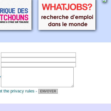
*
pt the privacy rules
-